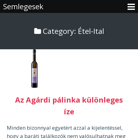
Skip
Semlegesek
to
content
Category: Étel-Ital
Az Agárdi pálinka különleges
íze
Minden bizonnyal egyetért azzal a kijelentéssel,
hogy a baráti találkozók nem valósulhatnak meg