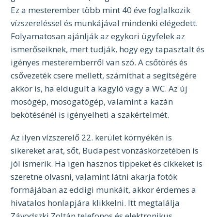
Ez a mesterember több mint 40 éve foglalkozik
vízszereléssel és munkájával mindenki elégedett.
Folyamatosan ajánlják az egykori ügyfelek az
ismerőseiknek, mert tudják, hogy egy tapasztalt és
igényes mesteremberről van szó. A csőtörés és
csővezeték csere mellett, számíthat a segítségére
akkor is, ha eldugult a kagyló vagy a WC. Az új
mosógép, mosogatógép, valamint a kazán
bekötésénél is igényelheti a szakértelmét.
Az ilyen vízszerelő 22. kerület környékén is
sikereket arat, sőt, Budapest vonzáskörzetében is
jól ismerik. Ha igen hasznos tippeket és cikkeket is
szeretne olvasni, valamint látni akarja fotók
formájában az eddigi munkáit, akkor érdemes a
hivatalos honlapjára klikkelni. Itt megtalálja
Závodszki Zoltán telefonos és elektronikus