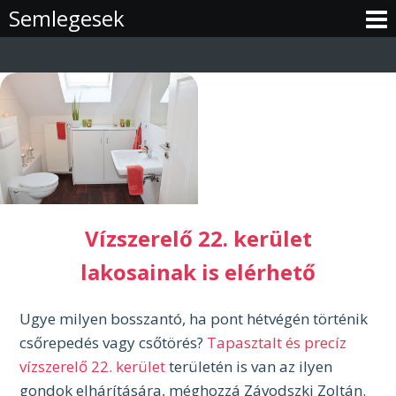
Skip
Semlegesek
to
content
Vízszerelő 22. kerület
lakosainak is elérhető
Ugye milyen bosszantó, ha pont hétvégén történik
csőrepedés vagy csőtörés?
Tapasztalt és precíz
vízszerelő 22. kerület
területén is van az ilyen
gondok elhárítására, méghozzá Závodszki Zoltán.