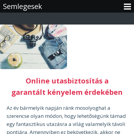
Skip
Semlegesek
to
content
Online utasbiztosítás a
garantált kényelem érdekében
Az év bármelyik napján ránk mosolyoghat a
szerencse olyan módon, hogy lehetőségünk támad
egy fantasztikus utazásra a világ valamelyik távoli
pontjára. Amennyiben ez bekövetkezik, akkor ne