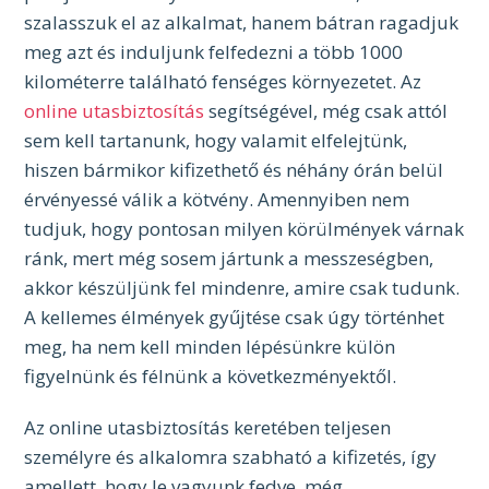
szalasszuk el az alkalmat, hanem bátran ragadjuk
meg azt és induljunk felfedezni a több 1000
kilométerre található fenséges környezetet. Az
online utasbiztosítás
segítségével, még csak attól
sem kell tartanunk, hogy valamit elfelejtünk,
hiszen bármikor kifizethető és néhány órán belül
érvényessé válik a kötvény. Amennyiben nem
tudjuk, hogy pontosan milyen körülmények várnak
ránk, mert még sosem jártunk a messzeségben,
akkor készüljünk fel mindenre, amire csak tudunk.
A kellemes élmények gyűjtése csak úgy történhet
meg, ha nem kell minden lépésünkre külön
figyelnünk és félnünk a következményektől.
Az online utasbiztosítás keretében teljesen
személyre és alkalomra szabható a kifizetés, így
amellett, hogy le vagyunk fedve, még