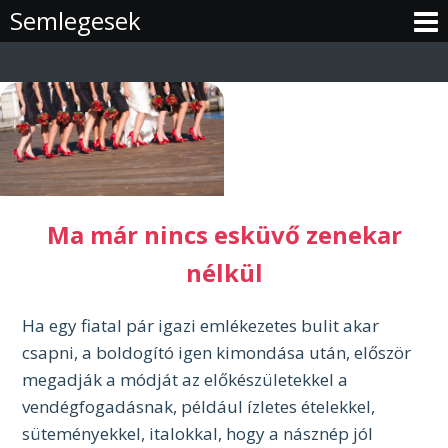
Skip
Semlegesek
to
content
Ma már nincs esküvő zenekar
nélkül
Ha egy fiatal pár igazi emlékezetes bulit akar
csapni, a boldogító igen kimondása után, először
megadják a módját az előkészületekkel a
vendégfogadásnak, például ízletes ételekkel,
süteményekkel, italokkal, hogy a násznép jól