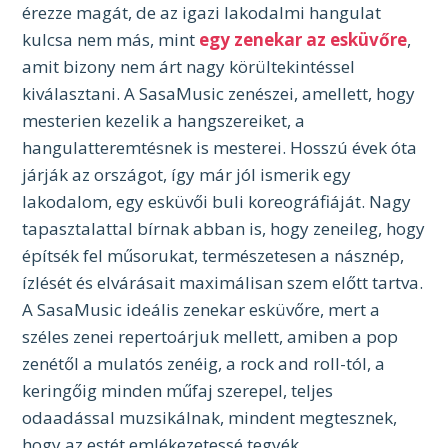
érezze magát, de az igazi lakodalmi hangulat
kulcsa nem más, mint
egy zenekar az esküvőre
,
amit bizony nem árt nagy körültekintéssel
kiválasztani. A SasaMusic zenészei, amellett, hogy
mesterien kezelik a hangszereiket, a
hangulatteremtésnek is mesterei.
Hosszú évek óta
járják az országot, így már jól ismerik egy
lakodalom, egy esküvői buli koreográfiáját. Nagy
tapasztalattal bírnak abban is, hogy zeneileg, hogy
építsék fel műsorukat, természetesen a násznép,
ízlését és elvárásait maximálisan szem előtt tartva.
A SasaMusic ideális zenekar esküvőre, mert a
széles zenei repertoárjuk mellett, amiben a pop
zenétől a mulatós zenéig, a rock and roll-tól, a
keringőig minden műfaj szerepel, teljes
odaadással muzsikálnak, mindent megtesznek,
hogy az estét emlékezetessé tegyék.