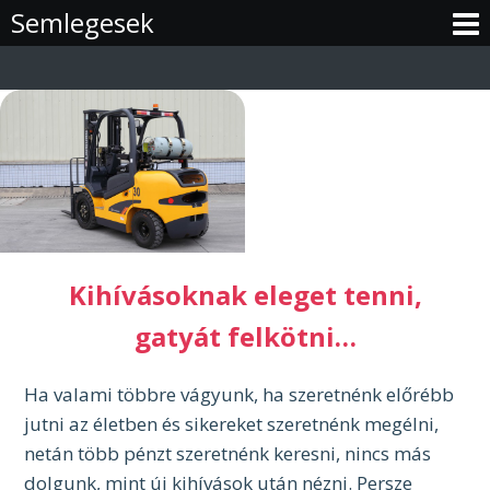
Skip
Semlegesek
to
content
Kihívásoknak eleget tenni,
gatyát felkötni…
Ha valami többre vágyunk, ha szeretnénk előrébb
jutni az életben és sikereket szeretnénk megélni,
netán több pénzt szeretnénk keresni, nincs más
dolgunk, mint új kihívások után nézni. Persze