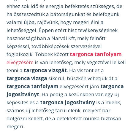
ehhez sok idő és energia befektetés szükséges, de
ha összeszedtük a bátorságunkat és belefogunk
valami újba, rájövünk, hogy megéri élni a
lehetőséggel. Éppen ezért hisz tevékenységének
hasznosságában a Narvál Kft, mely felnőtt
képzéssel, továbbképzések szervezésével
foglalkozik. Többek között
targonca tanfolyam
elvégzésére
is van lehetőség, mely végeztével le kell
tenni a
targonca vizsgát
.
Ha viszont ez a
targonca
vizsga
sikerül, büszkén vehetjük át a
targonca tanfolyam
elvégzéséért járó
targonca
jogosítványt
. Ha pedig a kezünkben van egy új
képesítés és a
targonca
jogosítvány
is a miénk,
számos új lehetőség tárul elénk, melyért bár
dolgozni kellett, de a befektetett munka biztosan
megéri.