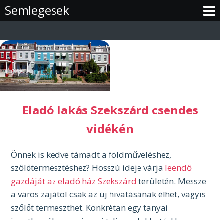
Skip
Semlegesek
to
content
Eladó lakás Szekszárd csendes
vidékén
Önnek is kedve támadt a földműveléshez,
szőlőtermesztéshez? Hosszú ideje várja
leendő
gazdáját az eladó ház Szekszárd
területén. Messze
a város zajától csak az új hivatásának élhet, vagyis
szőlőt termeszthet. Konkrétan egy tanyai