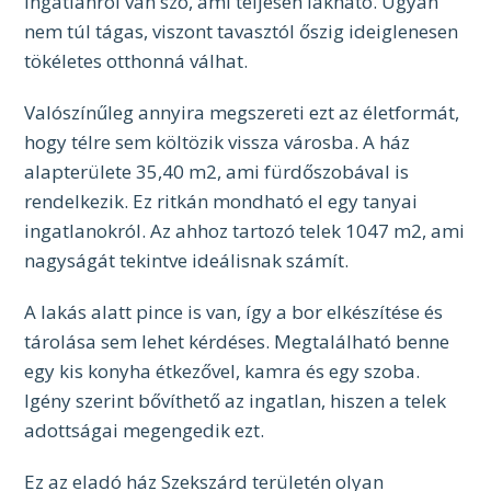
ingatlanról van szó, ami teljesen lakható. Ugyan
nem túl tágas, viszont tavasztól őszig ideiglenesen
tökéletes otthonná válhat.
Valószínűleg annyira megszereti ezt az életformát,
hogy télre sem költözik vissza városba. A ház
alapterülete 35,40 m2, ami fürdőszobával is
rendelkezik. Ez ritkán mondható el egy tanyai
ingatlanokról. Az ahhoz tartozó telek 1047 m2, ami
nagyságát tekintve ideálisnak számít.
A lakás alatt pince is van, így a bor elkészítése és
tárolása sem lehet kérdéses. Megtalálható benne
egy kis konyha étkezővel, kamra és egy szoba.
Igény szerint bővíthető az ingatlan, hiszen a telek
adottságai megengedik ezt.
Ez az eladó ház Szekszárd területén olyan