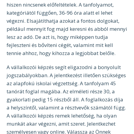
hiszen nincsenek előfeltételek. A tanfolyamot,
kategóriától függően, 36-96 óra alatt el lehet
végezni. Elsajátíthatja azokat a fontos dolgokat,
például mennyit fog majd keresni és abból mennyi
lesz az adó. De azt is, hogy miképpen tudja
fejleszteni és bővíteni cégét, valamint mit kell
tennie ahhoz, hogy kihozza a legjobbat belőle.
A vállalkozói képzés segít eligazodni a bonyolult
jogszabályokban. A jelentkezést illetően szükséges
az alapfokú iskolai végzettség. A tanfolyam 45
tanórát foglal magába. Az elméleti része 30, a
gyakorlati pedig 15 részből áll. A foglalkozás díja
a helyszíntől, valamint a résztvevők számától függ.
A vállalkozói képzés remek lehetőség, ha olyan
munkát akar végezni, amit szeret. Jelentkezhet
személyesen vagy online. Válassza az Önnek