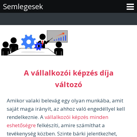
Skip
Semlegesek
to
content
A vállalkozói képzés díja
változó
Amikor valaki belevág egy olyan munkába, amit
saját maga irányít, az ahhoz való engedéllyel kell
rendelkeznie. A
vállalkozói képzés minden
eshetőségre
felkészíti, amire számíthat a
tevékenység közben. Szinte bárki jelentkezhet,