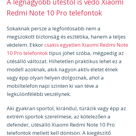
A legnagyobb ütéstől is védő Xiaomi
Redmi Note 10 Pro telefontok
Sokaknak persze a legfontosabb nem a
megszokott biztonság és esztétika, hanem a teljes
védelem. Ekkor
csakis egyetlen Xiaomi Redmi Note
10 Pro telefontok
típus jöhet szóba, mégpedig az
ütésálló változat. Hihetetlen praktikus lehet ez a
modell azoknak, akik nagyon aktív életet élnek
vagy épp olyan helyen dolgoznak, ahol a
mobiltelefon napi szinten ki van téve a
legkülönfélébb veszélynek.
Aki gyakran sportol, kirándul, túrázik vagy épp az
extrém sportok szerelmese, az kötelezően a
defender, ütésálló Xiaomi Redmi Note 10 Pro
telefontok mellett kell döntsön. A kiegészítő