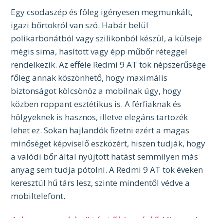
Egy csodaszép és főleg igényesen megmunkált,
igazi bőrtokról van szó. Habár belül
polikarbonátból vagy szilikonból készül, a külseje
mégis sima, hasított vagy épp műbőr réteggel
rendelkezik. Az efféle Redmi 9 AT tok népszerűsége
főleg annak köszönhető, hogy maximális
biztonságot kölcsönöz a mobilnak úgy, hogy
közben roppant esztétikus is. A férfiaknak és
hölgyeknek is hasznos, illetve elegáns tartozék
lehet ez. Sokan hajlandók fizetni ezért a magas
minőséget képviselő eszközért, hiszen tudják, hogy
a valódi bőr által nyújtott hatást semmilyen más
anyag sem tudja pótolni. A Redmi 9 AT tok éveken
keresztül hű társ lesz, szinte mindentől védve a
mobiltelefont.