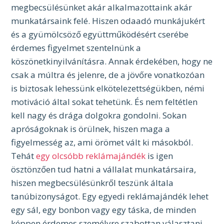
megbecsülésünket akár alkalmazottaink akár
munkatársaink felé. Hiszen odaadó munkájukért
és a gyümölcsöző együttműködésért cserébe
érdemes figyelmet szentelnünk a
köszönetkinyilvánításra. Annak érdekében, hogy ne
csak a múltra és jelenre, de a jövőre vonatkozóan
is biztosak lehessünk elkötelezettségükben, némi
motiváció által sokat tehetünk. És nem feltétlen
kell nagy és drága dolgokra gondolni. Sokan
apróságoknak is örülnek, hiszen maga a
figyelmesség az, ami örömet vált ki másokból.
Tehát
egy olcsóbb reklámajándék
is igen
ösztönzően tud hatni a vállalat munkatársaira,
hiszen megbecsülésünkről teszünk általa
tanúbizonyságot.
Egy egyedi reklámajándék lehet
egy sál, egy bonbon vagy egy táska, de minden
képpen érdemes személyre szabottan választani.