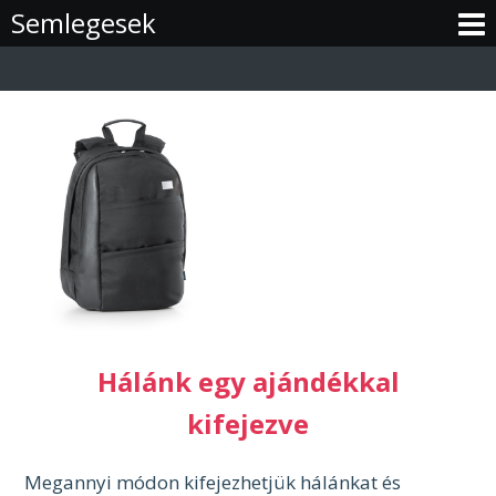
Skip
Semlegesek
to
content
Hálánk egy ajándékkal
kifejezve
Megannyi módon kifejezhetjük hálánkat és