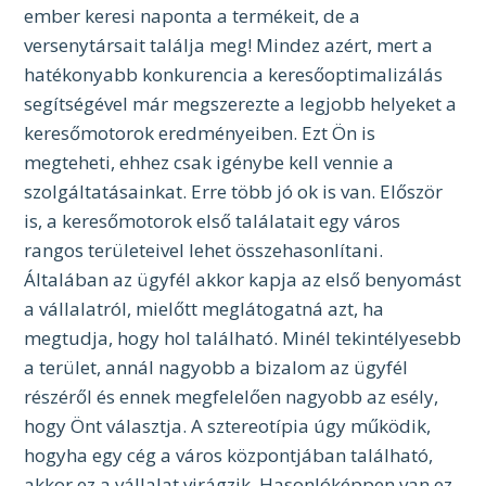
ember keresi naponta a termékeit, de a
versenytársait találja meg! Mindez azért, mert a
hatékonyabb konkurencia a keresőoptimalizálás
segítségével már megszerezte a legjobb helyeket a
keresőmotorok eredményeiben. Ezt Ön is
megteheti, ehhez csak igénybe kell vennie a
szolgáltatásainkat. Erre több jó ok is van. Először
is, a keresőmotorok első találatait egy város
rangos területeivel lehet összehasonlítani.
Általában az ügyfél akkor kapja az első benyomást
a vállalatról, mielőtt meglátogatná azt, ha
megtudja, hogy hol található.
Minél tekintélyesebb
a terület, annál nagyobb a bizalom az ügyfél
részéről és ennek megfelelően nagyobb az esély,
hogy Önt választja. A sztereotípia úgy működik,
hogyha egy cég a város központjában található,
akkor ez a vállalat virágzik. Hasonlóképpen van ez