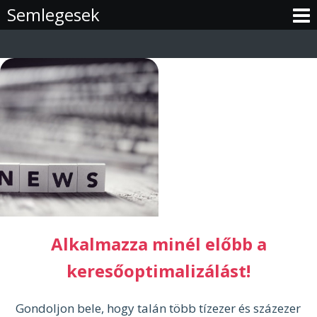
Skip
Semlegesek
to
content
Alkalmazza minél előbb a
keresőoptimalizálást!
Gondoljon bele, hogy talán több tízezer és százezer